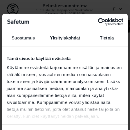
Pelastussuunnitelma
Kiinteistö Oy Haapajärven Vuokratalot /
Päivitetty
Kuusaanhaka
26.11.2025 10:38
Hei! Olen Safetum-nalle! Tervetuloa tutustumaan
kiinteistösi pelastussuunnitelmaan!
Suostumus
Yksityiskohdat
Tietoja
Kysy minulta turvallisuudesta
👉
Linkki
Linkki
Linkki
Tämä sivusto käyttää evästeitä
Käytämme evästeitä tarjoamamme sisällön ja mainosten
räätälöimiseen, sosiaalisen median ominaisuuksien
tukemiseen ja kävijämäärämme analysoimiseen. Lisäksi
jaamme sosiaalisen median, mainosalan ja analytiikka-
alan kumppaneillemme tietoja siitä, miten käytät
Lataa ohjeet
Katso ohj
vaaratilanteessa
Lataa ohjeet kesän
vaaratiedo
sivustoamme. Kumppanimme voivat yhdistää näitä
suojautumiseksi
paloturvallisuuteen
tulee toi
tietoja muihin tietoihin, joita olet antanut heille tai joita on
kerätty, kun olet käyttänyt heidän palvelujaan.
🔔
⚡️
✅
📋
🏃
🏆
Testaa palovaroittimen
Tarkista oma kotivara
Pelastautuminen