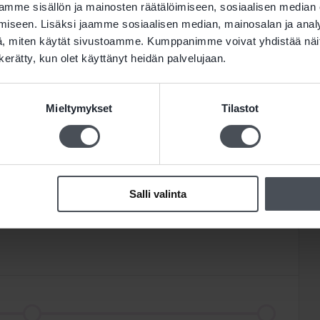
mme sisällön ja mainosten räätälöimiseen, sosiaalisen median
paloturvallisuudessa ja varautumisessa!
iseen. Lisäksi jaamme sosiaalisen median, mainosalan ja analy
, miten käytät sivustoamme. Kumppanimme voivat yhdistää näitä t
n kerätty, kun olet käyttänyt heidän palvelujaan.
inta
Mieltymykset
Tilastot
ja poikkeustilanteissa, esim. akkupalossa tai
Salli valinta
asteet Safetumin asiakaspalveluun