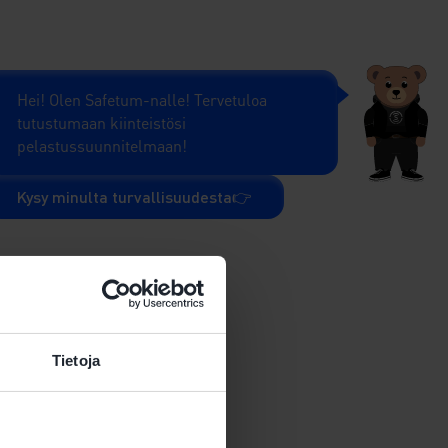
Hei! Olen Safetum-nalle! Tervetuloa
tutustumaan kiinteistösi
pelastussuunnitelmaan!
Linkki
Kysy minulta turvallisuudesta
👉
Webinaari: Väestönsuojan käyttöönotto
 vaaratiedote ja miten silloin
suojautuminen
08.09.2026 06:00
Tietoja